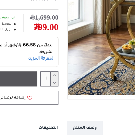
1,699.00﷼
متوفر
الموديل:
799.00﷼
الوزن:
.00
إضافة لرغباتي
وصف المنتج
التعليقات