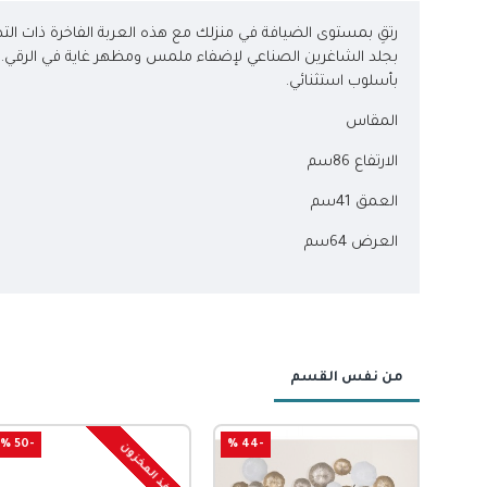
رتقِ بمستوى الضيافة في منزلك مع هذه العربة الفاخرة ذات التص
بجلد الشاغرين الصناعي لإضفاء ملمس ومظهر غاية في الرقي.
بأسلوب استثنائي.
المقاس
الارتف
اع 86سم
العمق 41سم
العرض 64سم
من نفس القسم
-50 %
-44 %
نفذ المخزون