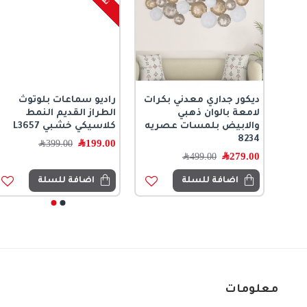
ديكور جداري معدني بكرات
راديو سماعات بلوتوث
ن
لامعة بالوان ذهبي
الطراز القديم النمط
والابيض بلمسات عصريه
كلاسيكي خشبي L3657
8234
199.00
﷼
399.00
﷼
279.00
﷼
499.00
﷼
اضافة للسلة
اضافة للسلة
معلومات