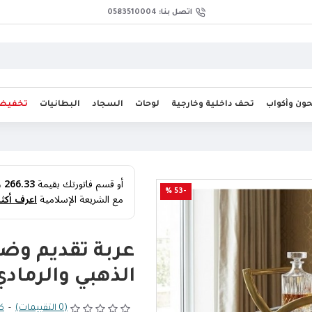
اتصل بنا: 0583510004
ن وأكواب
تحف داخلية وخارجية
لوحات
السجاد
البطانيات
تخفيض
أو قسم فاتورتك بقيمة
266.33 ر.س
-53 %
مع الشريعة الإسلامية
اعرف أكثر
عربة تقديم وضيا
الذهبي والرمادي8682
(0 التقييمات)
-
كت