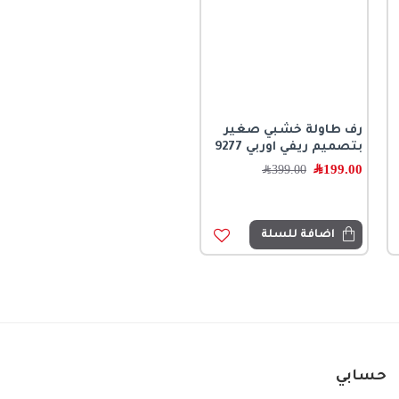
رف طاولة خشبي صغير
بتصميم ريفي اوربي 9277
199.00
﷼
399.00
﷼
اضافة للسلة
حسابي