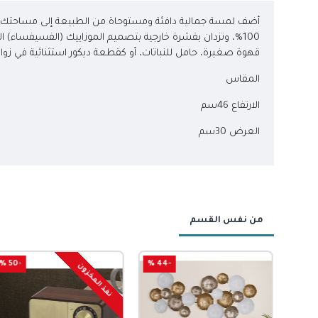
أضف لمسة جمالية دافئة ومستوحاة من الطبيعة إلى مساحتك الخا
100%، وتزدان بقشرة خارجية بتصميم الموزاييك (الفسيفساء)
قهوة صغيرة، حامل للنباتات، أو كقطعة ديكور استثنائية في زواي
المقاس
الارتفاع 46سم
العرض 30سم
من نفس القسم
-50 %
-44 %
نفذ المخزون