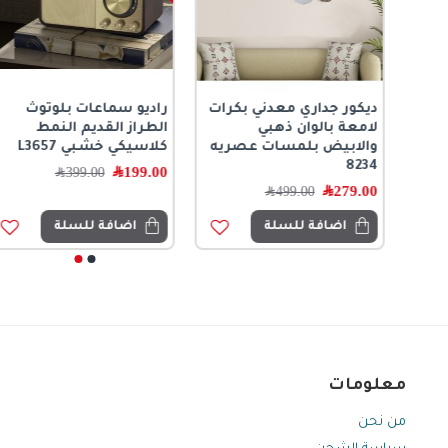
ديكور جداري معدني بكرات
راديو سماعات بلوتوث
ن
لامعة بالوان ذهبي
الطراز القديم النمط
والابيض بلمسات عصريه
كلاسيكي خشبي L3657
8234
199.00
﷼
399.00
﷼
279.00
﷼
499.00
﷼
اضافة للسلة
اضافة للسلة
معلومات
من نحن