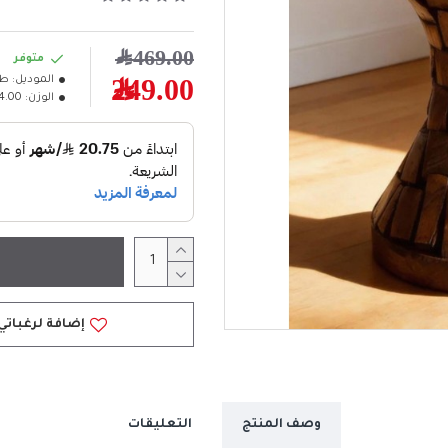
469.00﷼
متوفر
الموديل:
طا
249.00﷼
الوزن:
4.00كلغ
إضافة لرغباتي
وصف المنتج
التعليقات