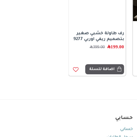
رف طاولة خشبي صغير
بتصميم ريفي اوربي 9277
199.00
﷼
399.00
﷼
اضافة للسلة
حسابي
حسابي