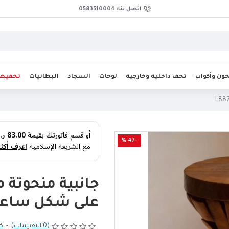
اتصل بنا: 0583510004
ن وأكواب
تحف داخلية وخارجية
لوحات
السجاد
البطانيات
تخفيض
أو قسم فاتورتك بقيمة
83.00 ر.س
-47 %
مع الشريعة الإسلامية
اعرف أكثر
جانبية منحوتة 
على شكل ساعة رمل
(0 التقييمات)
-
كت