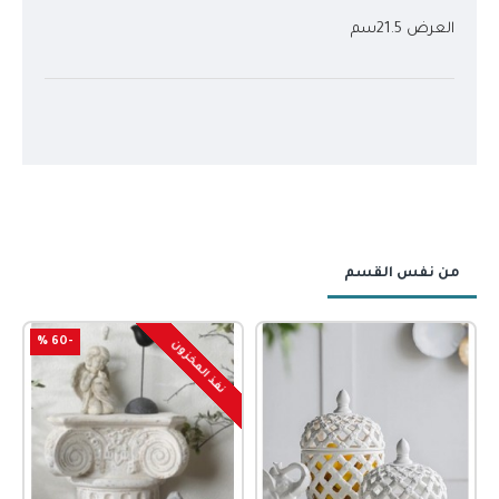
العرض 21.5سم
من نفس القسم
-60 %
نفذ المخزون