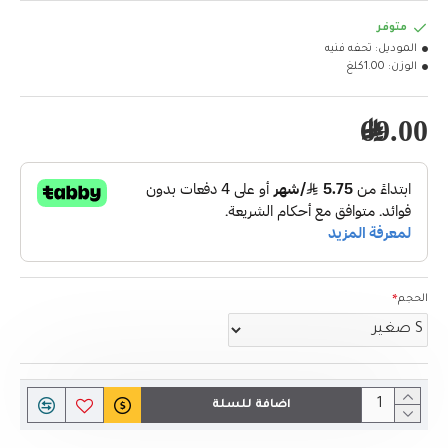
متوفر
الموديل:
تحفه فنيه
الوزن:
1.00كلغ
69.00﷼
الحجم
اضافة للسلة