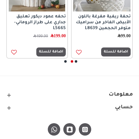
تحفة ريفية مفرغة باللون
تحفه عمود ديكور تعليق
ت
الأبيض الفاخر من سراميك
جداري على طراز الروماني-
0
متوفر الحجمين L8639
L5665
99.00
﷼
199.00
﷼
499.00
﷼
اضافة للسلة
اضافة للسلة
معلومات
حسابي