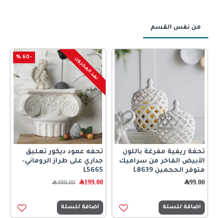
من نفس القسم
-60 %
نفذ المخزون
تحفة ريفية مفرغة باللون
تحفه عمود ديكور تعليق
ت
الأبيض الفاخر من سراميك
جداري على طراز الروماني-
0
متوفر الحجمين L8639
L5665
99.00
﷼
199.00
﷼
499.00
﷼
اضافة للسلة
اضافة للسلة