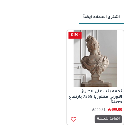
اشترى العملاء ايضاً
-50 %
تحفه بنت على الطراز
الاوربي فكتوريا 7558 بارتفاع
64cm
499.00
﷼
999.31
﷼
اضافة للسلة