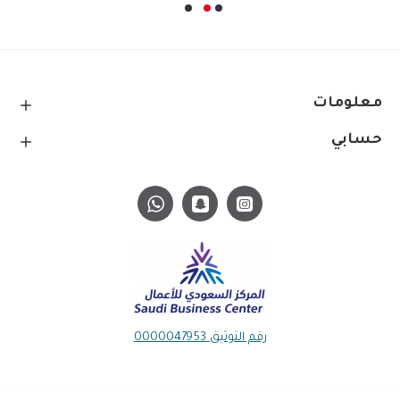
معلومات
حسابي
رقم التوثيق 0000047953