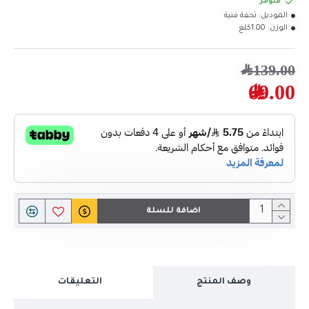
متوفر
الموديل:
تحفة فنية
الوزن:
1.00كلغ
139.00﷼
69.00﷼
اضافة للسلة
وصف المنتج
التعليقات