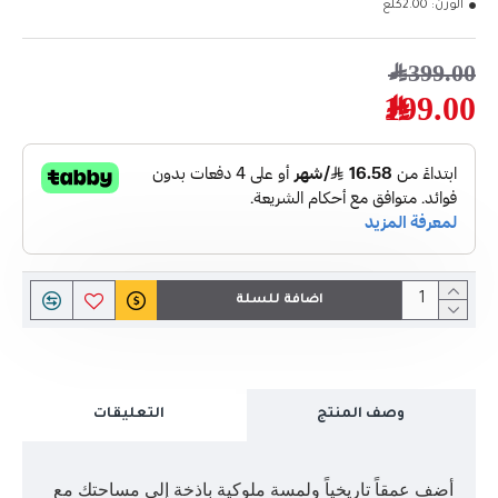
الوزن:
2.00كلغ
399.00﷼
199.00﷼
اضافة للسلة
وصف المنتج
التعليقات
أضف عمقاً تاريخياً ولمسة ملوكية باذخة إلى مساحتك مع