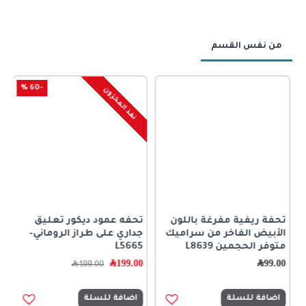
من نفس القسم
-60 %
نفذ المخزون
تحفة ريفية مفرغة باللون
تحفه عمود ديكور تعليق
ت
الأبيض الفاخر من سراميك
جداري على طراز الروماني-
0
متوفر الحجمين L8639
L5665
99.00
﷼
199.00
﷼
499.00
﷼
اضافة للسلة
اضافة للسلة