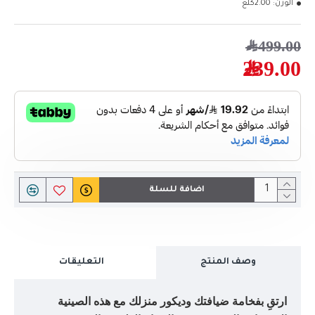
الوزن:
2.00كلغ
499.00﷼
239.00﷼
اضافة للسلة
وصف المنتج
التعليقات
ارتقِ بفخامة ضيافتك وديكور منزلك مع هذه الصينية