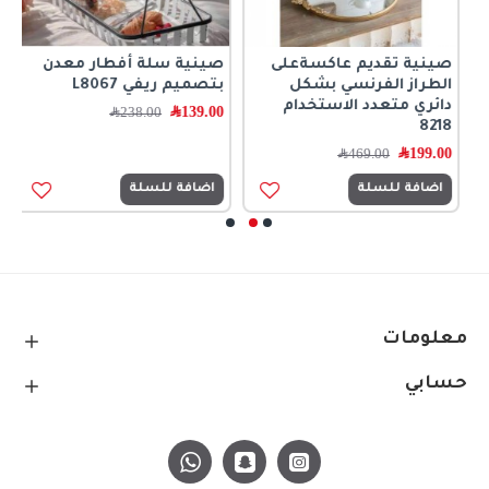
صينية تقديم عاكسةعلى
صينية سلة أفطار معدن
ط
الطراز الفرنسي بشكل
بتصميم ريفي L8067
ب
دائري متعدد الاستخدام
139.00
﷼
0
238.00
﷼
8218
199.00
﷼
469.00
﷼
اضافة للسلة
اضافة للسلة
معلومات
حسابي