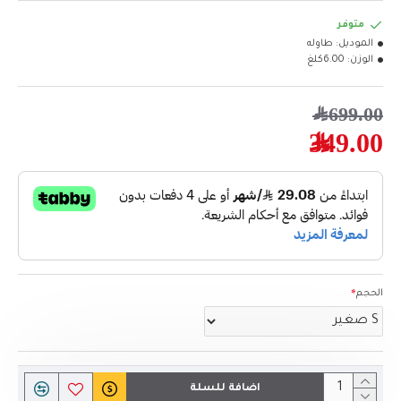
متوفر
الموديل:
طاوله
الوزن:
6.00كلغ
699.00﷼
349.00﷼
الحجم
اضافة للسلة