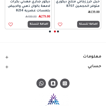
حبل خرز زجاجي مثلج ديكوري
ديكور جداري معدني بكرات
ر
متوفر الحجمين 8707
لامعة بالوان ذهبي والابيض
ا
بلمسات عصريه 8234
ك
139.00
﷼
279.00
﷼
0
499.00
﷼
اضافة للسلة
اضافة للسلة
معلومات
حسابي