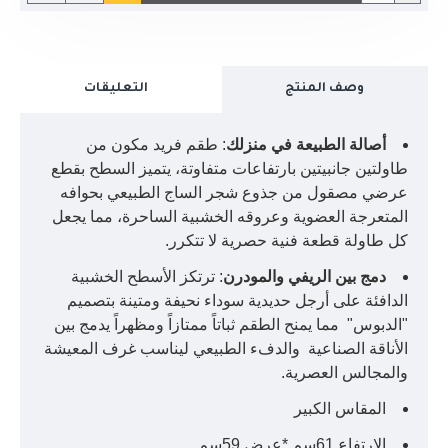
وصف المنتج
التعليقات
أصالة الطبيعة في منزلك
: طقم فريد مكون من
طاولتين جانبيتين بارتفاعات متفاوتة، يتميز السطح بقطع
عرضي مصقول من جذوع شجر الساج الطبيعي بحوافه
المتعرجة العضوية وعروقه الخشبية الساحرة، مما يجعل
كل طاولة قطعة فنية حصرية لا تتكرر.
دمج بين الريفي والمودرن
: ترتكز الأسطح الخشبية
الدافئة على أرجل حديدية سوداء نحيفة ومتينة بتصميم
"الدبوس" مما يمنح الطقم ثباتاً ممتازاً ومظهراً يدمج بين
الأناقة الصناعية والدفء الطبيعي ليناسب غرف المعيشة
والمجالس العصرية.
المقاس الكبير
الارتفاع 61سم *عرض 59سم