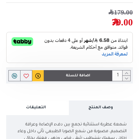
179.00﷼
79.00﷼
اضافة للسلة
وصف المنتج
التعليقات
شمعة عطرية استثنائية تجمع بين دفء الإضاءة وعراقة
التصميم، مصبوبة من شمع الصويا الطبيعي تأتي داخل وعاء
زجاجي سميك بتشطيب زئبقي فضي وذهبي معتق يحاكي