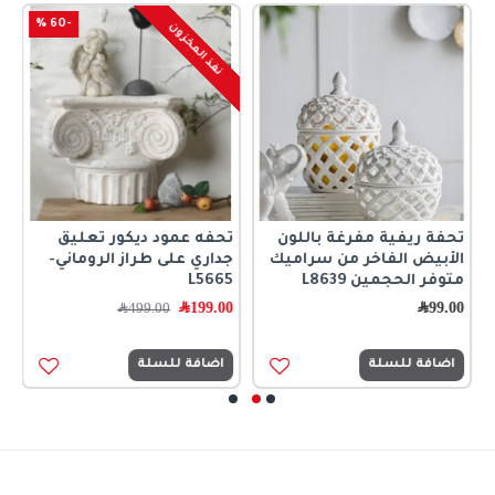
-60 %
نفذ المخزون
تحفة ريفية مفرغة باللون
تحفه عمود ديكور تعليق
ت
الأبيض الفاخر من سراميك
جداري على طراز الروماني-
0
متوفر الحجمين L8639
L5665
99.00
﷼
199.00
﷼
499.00
﷼
اضافة للسلة
اضافة للسلة