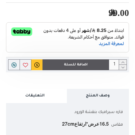
99.00﷼
اضافة للسلة
وصف المنتج
التعليقات
فازه سيراميك بنقشة الورود
16.5عرض*ارتفاع27cm
مقاس