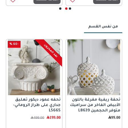
من نفس القسم
-60 %
نفذ المخزون
تحفة ريفية مفرغة باللون
تحفه عمود ديكور تعليق
ت
الأبيض الفاخر من سراميك
جداري على طراز الروماني-
0
متوفر الحجمين L8639
L5665
99.00
﷼
199.00
﷼
499.00
﷼