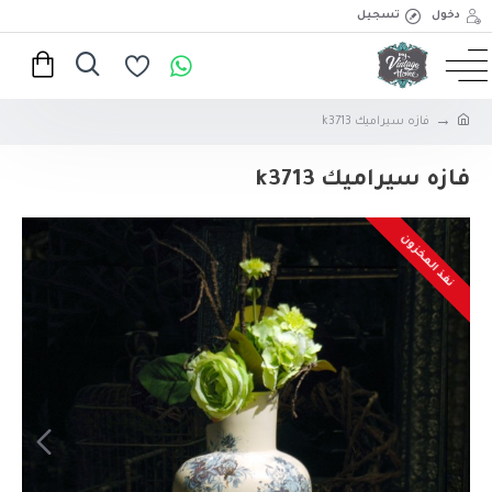
دخول
تسجيل
فازه سيراميك k3713
فازه سيراميك k3713
نفذ المخزون