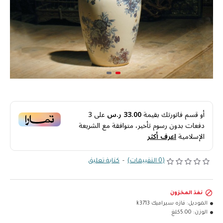
أو قسم فاتورتك بقيمة
33.00 ر.س
على
3
دفعات بدون رسوم تأخير، متوافقة مع الشريعة
الإسلامية
اعرف أكثر
(0 التقييمات)
-
كتابة تعليق
نفذ المخزون
الموديل:
فازه سيراميك k3713
الوزن:
5.00كلغ