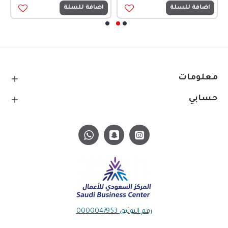
اضافة للسلة
اضافة للسلة
معلومات
حسابي
رقم التوثيق 0000047953