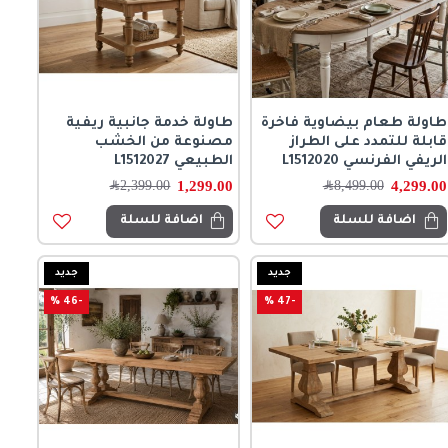
طاولة طعام بيضاوية فاخرة
طاولة خدمة جانبية ريفية
قابلة للتمدد على الطراز
مصنوعة من الخشب
الريفي الفرنسي L1512020
الطبيعي L1512027
1,299.00
4,299.00
8,499.00
﷼
2,399.00
﷼
اضافة للسلة
اضافة للسلة
جديد
جديد
-46 %
-47 %