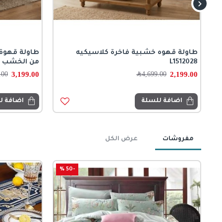
طاولة قهوه خشبية فاخرة كلاسيكيه
طاولة قهوة 
L1512028
من الخشب الطبي
3,199.00
2,199.00
4,699.00
﷼
.00
اضافة للسلة
اضافة ل
مفروشات
عرض الكل
-50 %