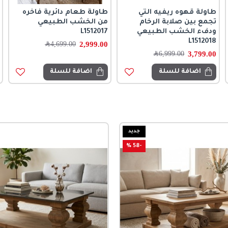
طاولة قهوه ريفيه التي
طاولة طعام دائرية فاخره
تجمع بين صلابة الرخام
من الخشب الطبيعي
ودفء الخشب الطبيعي
L1512017
L1512018
2,999.00
4,699.00
﷼
3,799.00
6,999.00
﷼
اضافة للسلة
اضافة للسلة
جديد
-58 %