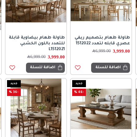
طاولة طعام بتصميم ريفي
طاولة طعام بيضاوية قابلة
عصري قابله لتمدد 1512022
للتمدد باللون الخشبي
L1512021
3,999.00
6,999.00
﷼
3,999.00
6,999.00
﷼
اضافة للسلة
اضافة للسلة
جديد
جديد
-36 %
-46 %