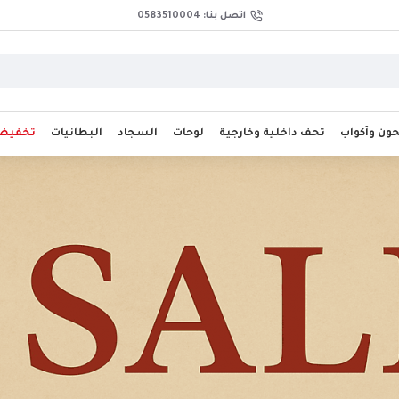
اتصل بنا: 0583510004
ن وأكواب
تحف داخلية وخارجية
لوحات
السجاد
البطانيات
تخفيض