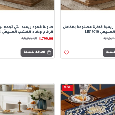
ريفية فاخرة مصنوعة بالكامل
طاولة قهوه ريفيه التي تجمع بي
عي L1512019
الرخام ودفء الخشب الطبيعي L1512018
3,799.00
7,574
﷼
6,999.00
﷼
لسلة
اضافة للسلة
-52 %