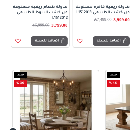
طاولة ريفية فاخره مصنوعه
طاولة طعام ريفيه مصنوعه
من خشب الطبيعي L1512013
من خشب البلوط الطبيعي
L1512012
3,999.00
7,499.00
﷼
3,799.00
6,999.00
﷼
اضافة للسلة
اضافة للسلة
جديد
جديد
-36 %
-46 %