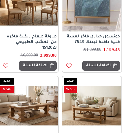
كونسول جداري فاخر لمسة
طاولة طعام ريفية فاخره
فنية دافئة لبيتك 7549
من الخشب الطبيعي
1512023
1,199.45
1,899.80
﷼
3,999.00
6,999.00
﷼
اضافة للسلة
اضافة للسلة
جديد
جديد
-58 %
-53 %