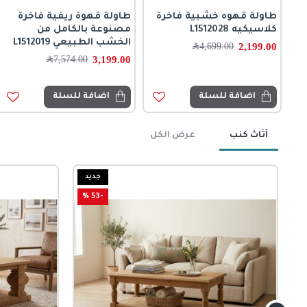
طاولة قهوه خشبية فاخرة
طاولة قهوة ريفية فاخرة
كلاسيكيه L1512028
مصنوعة بالكامل من
الخشب الطبيعي L1512019
2,199.00
4,699.00
﷼
3,199.00
7,574.00
﷼
اضافة للسلة
اضافة للسلة
أثاث كنب
عرض الكل
جديد
-53 %