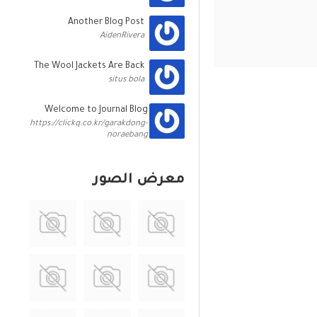
Another Blog Post
AidenRivera
The Wool Jackets Are Back
situs bola
Welcome to Journal Blog
https://clickq.co.kr/garakdong-
noraebang
معرض الصور