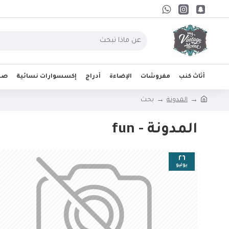
أثاث كنب
مفروشات
الإضاءة
أدراج
إكسسوارات نسائية
صحو
المدونة
بحث
المدونة - fun
٢٦
يوليو