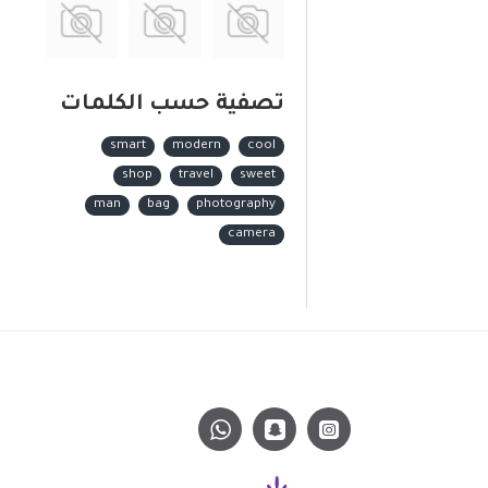
تصفية حسب الكلمات
smart
modern
cool
shop
travel
sweet
man
bag
photography
camera