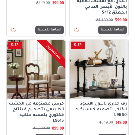
القدي، مع لمسات نهائية
199.00
349.00
﷼
باللون الأبيض العاجي
المعتق 5412
599.00
1,199.00
﷼
اضافة للسلة
اضافة للسلة
-57 %
-57 %
نفذ المخزون
رف جداري باللون الاسود
كرسي مصنوعه من الخشب
الفاخر بتصميم كلاسيكيه
الطبيعي بتصميم فينتاج
L9660
فكتوري بلمسه ملكيه
L9615
149.00
349.00
﷼
899.00
2,099.00
﷼