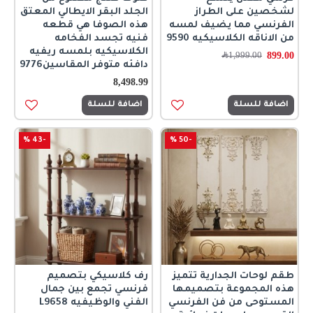
لشخصين على الطراز
الجلد البقر الايطالي المعتق
الفرنسي مما يضيف لمسه
هذه الصوفا هي قطعه
من الاناقه الكلاسيكيه 9590
فنيه تجسد الفخامه
الكلاسيكيه بلمسه ريفيه
899.00
1,999.00
﷼
دافئه متوفر المقاسين9776
8,498.99
اضافة للسلة
اضافة للسلة
-43 %
-50 %
طقم لوحات الجدارية تتميز
رف كلاسيكي بتصميم
هذه المجموعة بتصميمها
فرنسي تجمع بين جمال
المستوحى من فن الفرنسي
الفني والوظيفيه L9658