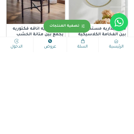
تصفية المنتجات
مرايا جداريه مستديره تجمع
كرسي زاويه اناقه فكتوريه
بين الفخامة الكلاسيكية
يجمع بين متانة الخشب
واللمسات العصرية9568
والزخارف اليدوية التي تحاكي
قطع الأنتيك النادرة9625
الرئيسية
السلة
عروض
الدخول
279.00﷼
448.99﷼
899.00﷼
1,699.00﷼
اضافة للسلة
اضافة للسلة
-50 %
-50 %