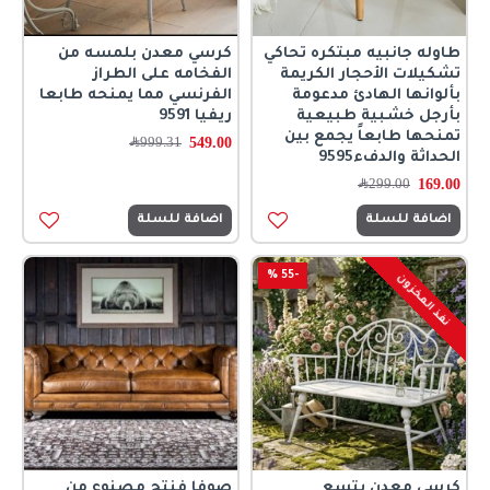
طاوله جانبيه مبتكره تحاكي
كرسي معدن بلمسه من
تشكيلات الأحجار الكريمة
الفخامه على الطراز
بألوانها الهادئ مدعومة
الفرنسي مما يمنحه طابعا
بأرجل خشبية طبيعية
ريفيا 9591
تمنحها طابعاً يجمع بين
549.00
999.31
﷼
الحداثة والدفء9595
169.00
299.00
﷼
اضافة للسلة
اضافة للسلة
-55 %
نفذ المخزون
كرسي معدن يتسع
صوفا فنتج مصنوع من