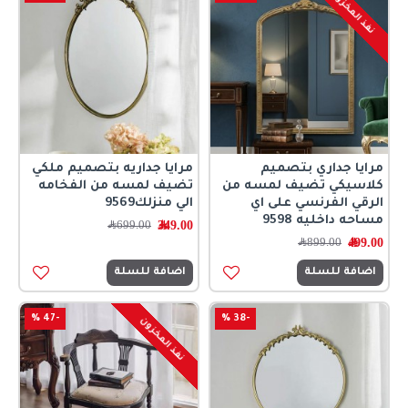
نفذ المخزون
مرايا جداري بتصميم
مرايا جداريه بتصميم ملكي
كلاسيكي تضيف لمسه من
تضيف لمسه من الفخامه
الرقي الفرنسي على اي
الي منزلك9569
مساحه داخليه 9598
349.00﷼
699.00﷼
499.00﷼
899.00﷼
اضافة للسلة
اضافة للسلة
-47 %
-38 %
نفذ المخزون