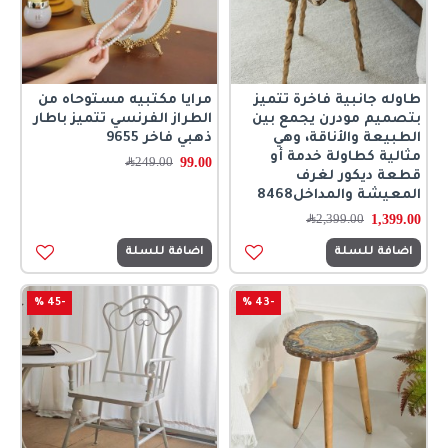
طاوله جانبية فاخرة تتميز
مرايا مكتبيه مستوحاه من
بتصميم مودرن يجمع بين
الطراز الفرنسي تتميز باطار
الطبيعة والأناقة، وهي
ذهبي فاخر 9655
مثالية كطاولة خدمة أو
99.00
249.00
﷼
قطعة ديكور لغرف
المعيشة والمداخل8468
1,399.00
2,399.00
﷼
اضافة للسلة
اضافة للسلة
-45 %
-43 %