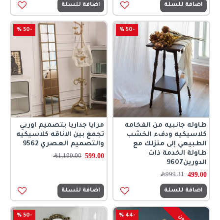
اضافة للسلة
اضافة للسلة
-50 %
-50 %
طاوله جانبيه من الفخامه
مرايا جداريا بتصميم اوربي
كلاسيكيه ودفء الخشب
تجمع بين الاناقه كلاسيكيه
الطبيعي إلى منزلك مع
والتصميم العصري 9562
طاولة الخدمة ذات
599.00
1,199.00
﷼
الدورين9607
499.00
999.31
﷼
اضافة للسلة
اضافة للسلة
-50 %
-44 %