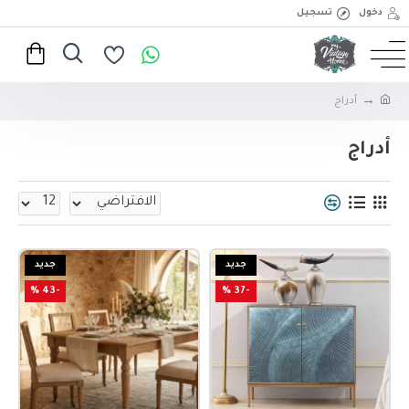
دخول
تسجيل
أدراج
أدراج
جديد
جديد
-43 %
-37 %