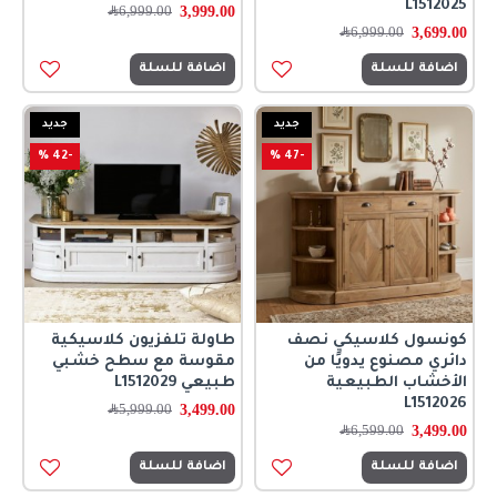
L1512025
3,999.00
6,999.00
﷼
3,699.00
6,999.00
﷼
اضافة للسلة
اضافة للسلة
جديد
جديد
-42 %
-47 %
كونسول كلاسيكي نصف
طاولة تلفزيون كلاسيكية
دائري مصنوع يدويًا من
مقوسة مع سطح خشبي
الأخشاب الطبيعية
طبيعي L1512029
L1512026
3,499.00
5,999.00
﷼
3,499.00
6,599.00
﷼
اضافة للسلة
اضافة للسلة