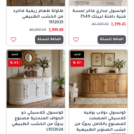
كونسول جداري فاخر لمسة
طاولة طعام ريفية فاخره
فنية دافئة لبيتك 7549
من الخشب الطبيعي
1512023
1,199.45
1,899.80
﷼
3,999.00
6,999.00
﷼
اضافة للسلة
اضافة للسلة
جديد
جديد
-43 %
-47 %
كونسول دولاب بوفيه
كونسول كلاسيكي ذو
كلاسيكي المصمت
الحواف المنحنية مصنوع
المصنوع بالكامل يدويًا من
يدويًا من الخشب الطبيعي
خشب الصنوبر الطبيعية
L1512024