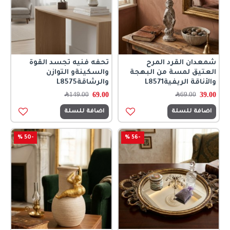
شمعدان القرد المرح
تحفه فنيه تجسد القوة
العتيق لمسة من البهجة
والسكينةو التوازن
والأناقة الريفيةL8571
والرشاقةL8575
69.00
39.00
69.00
﷼
149.00
﷼
اضافة للسلة
اضافة للسلة
-50 %
-56 %