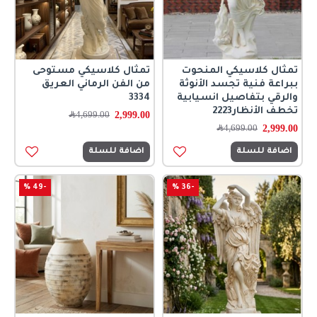
تمثال كلاسيكي المنحوت
تمثال كلاسيكي مستوحى
ببراعة فنية تجسد الأنوثة
من الفن الرماني العريق
والرقي بتفاصيل انسيابية
3334
تخطف الأنظار2223
2,999.00
4,699.00
﷼
2,999.00
4,699.00
﷼
اضافة للسلة
اضافة للسلة
-49 %
-36 %