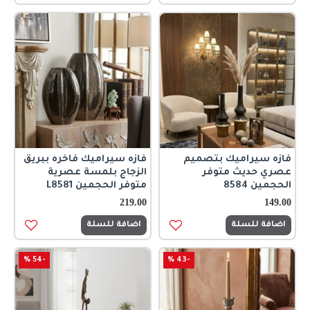
فازه سيراميك بتصميم
فازه سيراميك فاخره ببريق
عصري حديث متوفر
الزجاج بلمسة عصرية
الحجمين 8584
متوفر الحجمين L8581
219.00
149.00
اضافة للسلة
اضافة للسلة
-54 %
-43 %