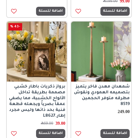
99.00
199.00
﷼
اضافة للسلة
اضافة للسلة
-43 %
شمعدان معدن فاخر يتميز
برواز ذكريات باطار خشبي
بتصميمه العمودي ونقوش
مصممة بطريقة تداخل
مطرقه متوفر الحجمين
الألواح الخشبية، مما يضفي
8519
عمقاً بصرياً ويجعله قطعة
فنية بحد ذاتها وليس مجرد
249.00
إطار.L8627
39.00
69.00
﷼
اضافة للسلة
اضافة للسلة