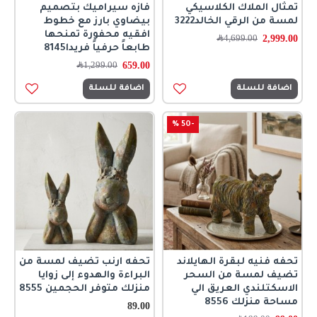
تمثال الملاك الكلاسيكي
فازه سيراميك بتصميم
لمسة من الرقي الخالد3222
بيضاوي بارز مع خطوط
افقيه محفورة تمنحها
2,999.00
4,699.00
﷼
طابعاً حرفياً فريدا8145
659.00
1,299.00
﷼
اضافة للسلة
اضافة للسلة
-50 %
تحفه فنيه لبقرة الهايلاند
تحفه ارنب تضيف لمسة من
تضيف لمسة من السحر
البراءة والهدوء إلى زوايا
الاسكتلندي العريق الي
منزلك متوفر الحجمين 8555
مساحة منزلك 8556
89.00