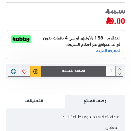
45.00﷼
19.00﷼
اضافة للسلة
وصف المنتج
التعليقات
غطاء خداديه بحشوه بطباعة الورد
المقاس