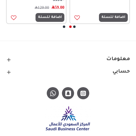
-5350
0
59.00
﷼
129.00
﷼
اضافة للسلة
اضافة للسلة
معلومات
حسابي