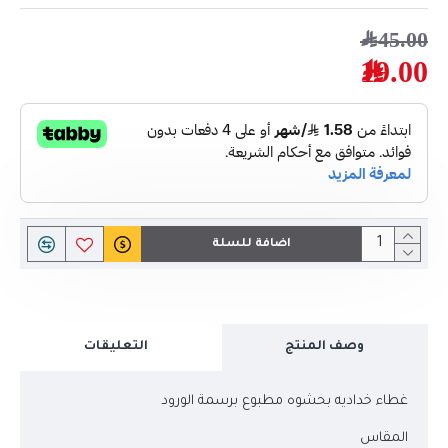
45.00﷼
19.00﷼
اضافة للسلة
وصف المنتج
التعليقات
غطاء خداديه بحشوه مطبوع برسمة الورود
المقاس