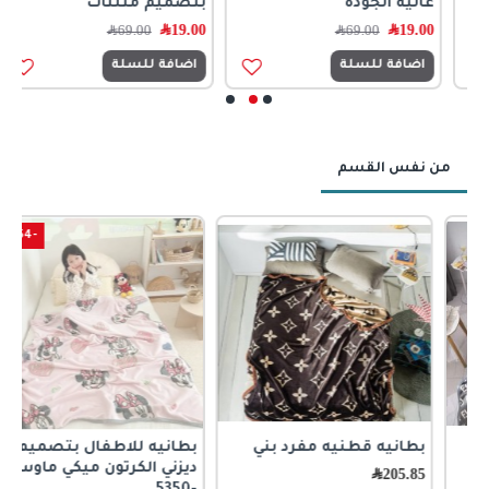
عالية الجوده
بتصميم مثلثات
ب
19.00
﷼
19.00
﷼
0
69.00
﷼
69.00
﷼
اضافة للسلة
اضافة للسلة
من نفس القسم
-54 %
بطانيه قطنيه مفرد بني
بطانيه للاطفال بتصميم
ح
ديزني الكرتون ميكي ماوس
ا
205.85
﷼