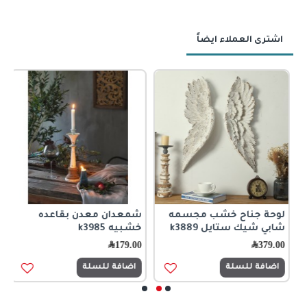
اشترى العملاء ايضاً
لوحة جناح خشب مجسمه
شمعدان معدن بقاعده
شابي شيك ستايل k3889
خشبيه k3985
ب
379.00
﷼
179.00
﷼
0
اضافة للسلة
اضافة للسلة