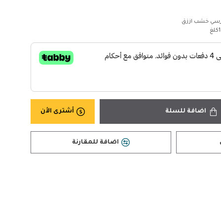
سي خشب اززق
غ
اضافة للسلة
أشترى الأن
اضافة للمقارنة