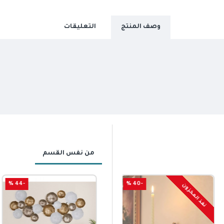
وصف المنتج
التعليقات
من نفس القسم
-44 %
-40 %
نفذ المخزون