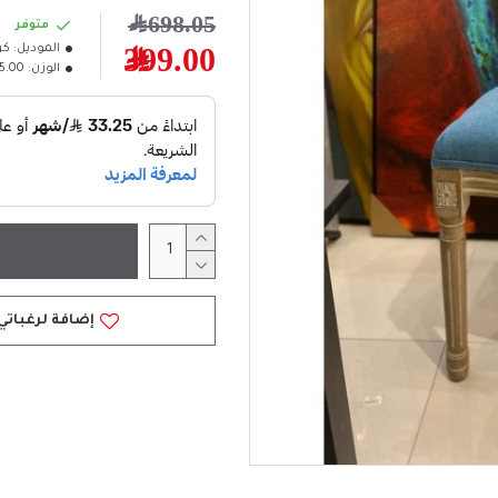
698.05﷼
متوفر
الموديل:
كر
399.00﷼
الوزن:
15.00كل
إضافة لرغباتي