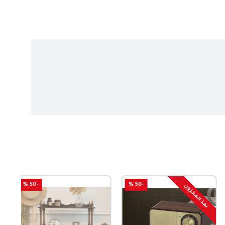
-50 %
-50 %
نفذ المخزون