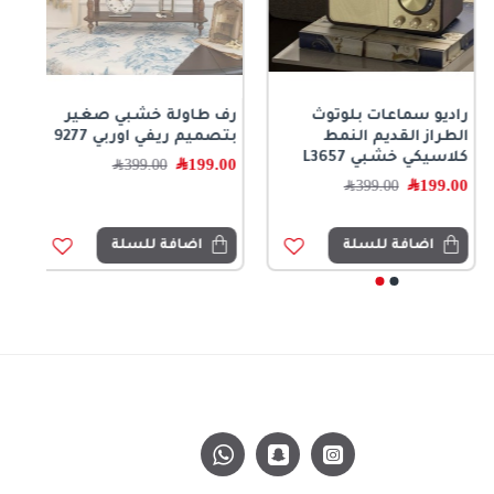
راديو سماعات بلوتوث
رف طاولة خشبي صغير
الطراز القديم النمط
بتصميم ريفي اوربي 9277
كلاسيكي خشبي L3657
199.00
﷼
399.00
﷼
199.00
﷼
399.00
﷼
اضافة للسلة
اضافة للسلة