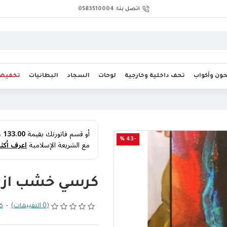
اتصل بنا: 0583510004
ن وأكواب
تحف داخلية وخارجية
لوحات
السجاد
البطانيات
تخفيض
أو قسم فاتورتك بقيمة
133.00 ر.س
-43 %
مع الشريعة الإسلامية
اعرف أكثر
كرسي خشب ازز
(0 التقييمات)
-
كت