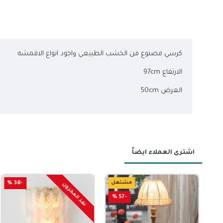
كرسي مصنوع من الخشب الطبيعي واجود انواع الاقمشه
الارتفاع 97cm
العرض 50cm
اشترى العملاء ايضاً
-46 %
مشتعل
-38 %
-60 %
نفذ المخزون
نفذ المخزون
-57 %