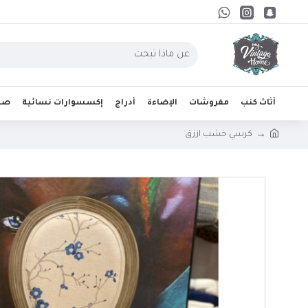
أثاث كنب
مفروشات
الإضاءة
أدراج
إكسسوارات نسائية
صحو
كرسي خشب اززق