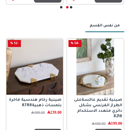
من نفس القسم
-52 %
-58 %
صينية تقديم عاكسةعلى
صينية رخام هندسية فاخرة
ص
الطراز الفرنسي بشكل
بلمسات ذهبية8788
ب
دائري متعدد الاستخدام
239.00
﷼
0
499.00
﷼
8218
199.00
﷼
469.00
﷼