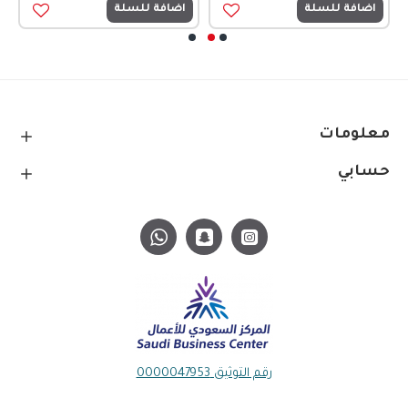
اضافة للسلة
اضافة للسلة
معلومات
حسابي
رقم التوثيق 0000047953