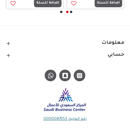
اضافة للسلة
اضافة للسلة
معلومات
حسابي
رقم التوثيق 0000047953