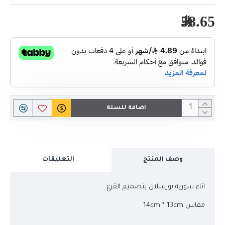
58.65﷼
اضافة للسلة
وصف المنتج
التعليقات
اناء شوربه بورسلان بتصميم القرع
مقاس 14cm * 13cm