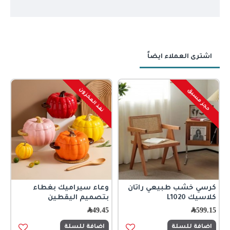
اشترى العملاء ايضاً
نفذ المخزون
حجز مسبق
كرسي خشب طبيعي راتان
وعاء سيراميك بغطاء
و
كلاسيك L1020
بتصميم اليقطين
ب
599.15
﷼
49.45
﷼
5
اضافة للسلة
اضافة للسلة