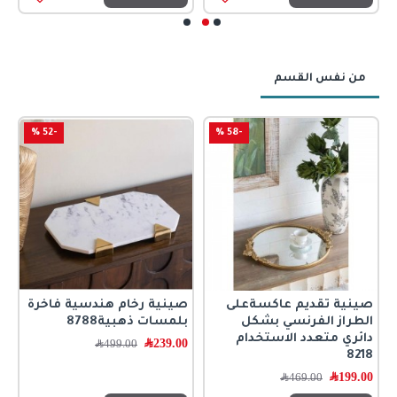
من نفس القسم
-52 %
-58 %
صينية تقديم عاكسةعلى
صينية رخام هندسية فاخرة
ص
الطراز الفرنسي بشكل
بلمسات ذهبية8788
ب
دائري متعدد الاستخدام
239.00
﷼
0
499.00
﷼
8218
199.00
﷼
469.00
﷼