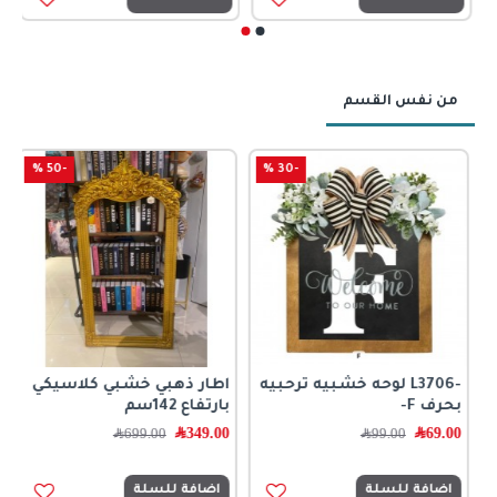
من نفس القسم
-50 %
-30 %
-L3706 لوحه خشبيه ترحبيه
اطار ذهبي خشبي كلاسيكي
ا
بحرف F-
بارتفاع 142سم
ب
69.00
﷼
349.00
﷼
0
99.00
﷼
699.00
﷼
اضافة للسلة
اضافة للسلة