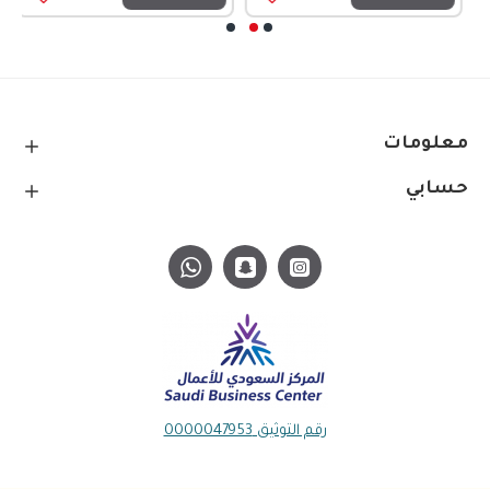
معلومات
حسابي
رقم التوثيق 0000047953