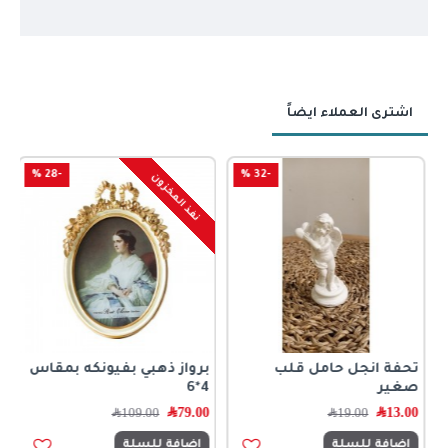
اشترى العملاء ايضاً
-28 %
-32 %
نفذ المخزون
تحفة انجل حامل قلب
برواز ذهبي بفيونكه بمقاس
صغير
4*6
13.00
﷼
79.00
﷼
19.00
﷼
109.00
﷼
اضافة للسلة
اضافة للسلة