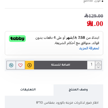
الوزن:
1.00كلغ
129.00﷼
91.00﷼
اضافة للسلة
وصف المنتج
التعليقات
اطار صور لذكريات مزينه بالورود بمقاس 10*8