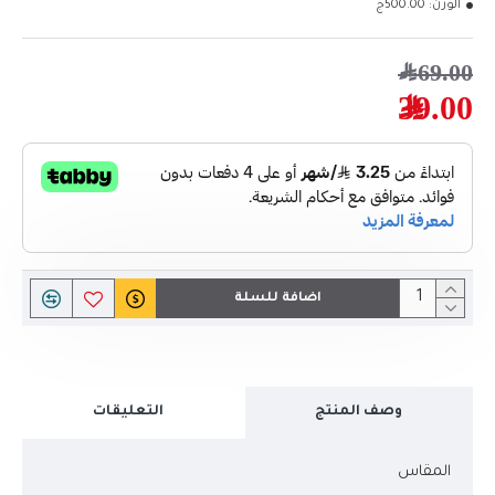
الوزن:
500.00ج
69.00﷼
39.00﷼
اضافة للسلة
وصف المنتج
التعليقات
المقاس