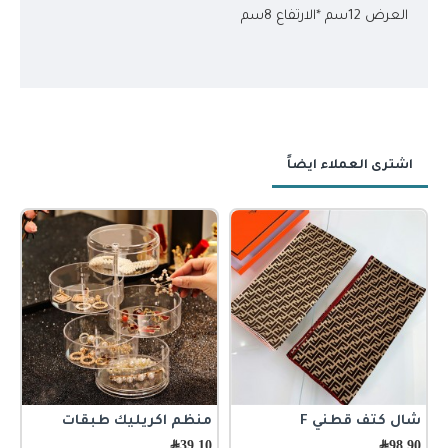
العرض 12سم *الارتفاع 8سم
اشترى العملاء ايضاً
شال كتف قطني F
منظم اكريليك طبقات
ش
ا
98.90
﷼
39.10
﷼