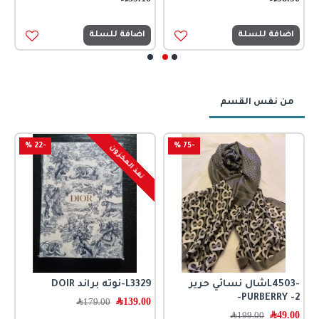
0
اضافة للسلة
اضافة للسلة
من نفس القسم
-22 %
-75 %
نفذ المخزون
-L4503شال نسائي حرير
L3329-نوته براند DOIR
ا
PURBERRY -2-
139.00
﷼
179.00
﷼
362
49.00
﷼
199.00
﷼