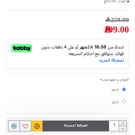
الوزن:
2.00كلغ
259.00﷼
199.00﷼
الألوان و الموديلات
احمر
ازرق
اضافة للسلة