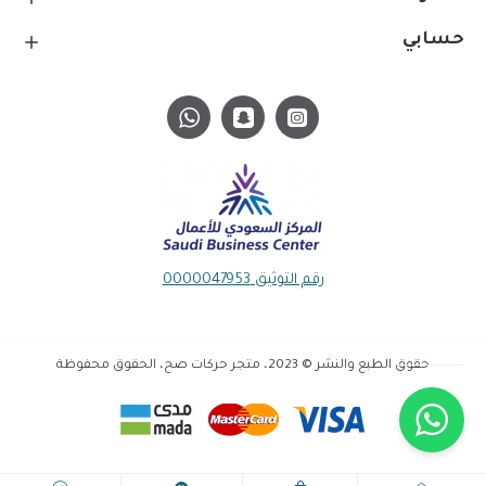
حسابي
رقم التوثيق 0000047953
حقوق الطبع والنشر © 2023، متجر حركات صح، الحقوق محفوظة