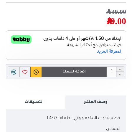
39.00﷼
19.00﷼
اضافة للسلة
وصف المنتج
التعليقات
حصير لادوات المائده واواني الطعام -L4373
المقاس