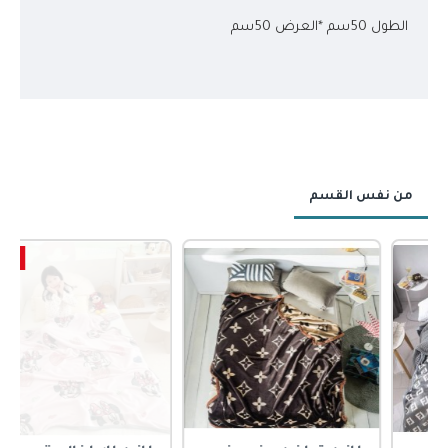
الطول 50سم *العرض 50سم
من نفس القسم
-54 %