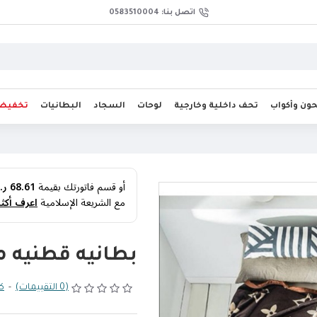
اتصل بنا: 0583510004
ن وأكواب
تحف داخلية وخارجية
لوحات
السجاد
البطانيات
تخفيض
أو قسم فاتورتك بقيمة
68.61 ر.س
مع الشريعة الإسلامية
اعرف أكثر
بطانيه قطنيه م
(0 التقييمات)
-
كت