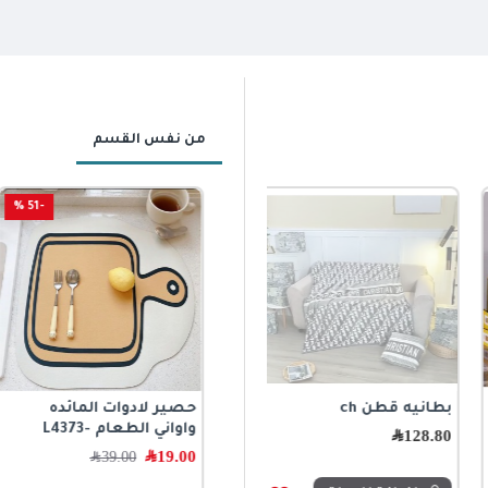
من نفس القسم
-51 %
-54 %
بطانيه قطن ch
بطانيه للاطفال بتصميم
حصير لادوات المائده
ديزني الكرتون ميكي ماوس
واواني الطعام -L4373
128.80
﷼
-5350
19.00
﷼
39.00
﷼
59.00
﷼
129.00
﷼