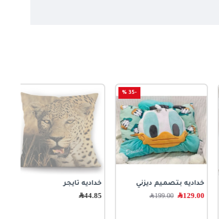
-35 %
خداديه بتصميم ديزني
خداديه تايجر
129.00
﷼
44.85
﷼
199.00
﷼