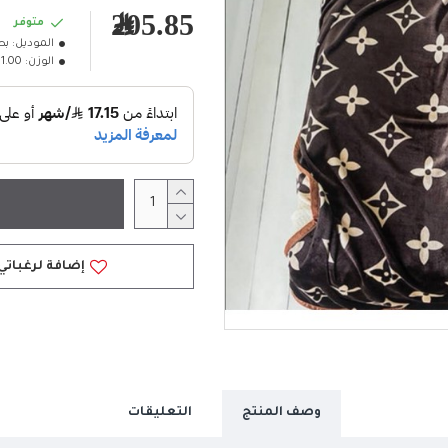
205.85﷼
متوفر
الموديل:
بط
الوزن:
1.00كلغ
إضافة لرغباتي
وصف المنتج
التعليقات