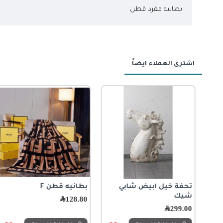
بطانيه مفرد قطن
اشترى العملاء ايضاً
-41 %
تحفة خيل ابيض شابي
بطانيه قطن F
غطاء مخده بخطوط
بطانيه قطنيه مفرد F
شيك
هندسيه
128.80
﷼
205.85
﷼
299.00
﷼
29.00
﷼
49.00
﷼