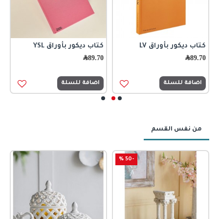
كتاب ديكور بأوراق LV
كتاب ديكور بأوراق YSL
ج
89.70
﷼
89.70
﷼
0
اضافة للسلة
اضافة للسلة
من نفس القسم
-50 %