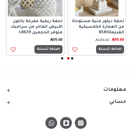
تحفة ديكور فنية مستوحاة
تحفة ريفية مفرغة باللون
ت
من العمارة الكلاسيكية
الأبيض الفاخر من سراميك
ج
القديمة8580
متوفر الحجمين L8639
5
99.00
﷼
99.00
﷼
0
199.00
﷼
اضافة للسلة
اضافة للسلة
معلومات
حسابي