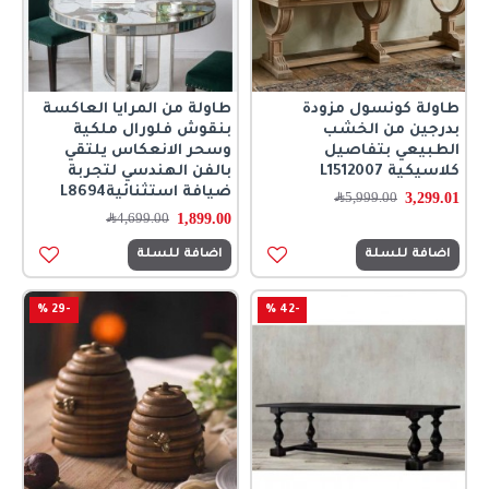
طاولة كونسول مزودة
طاولة من المرايا العاكسة
بدرجين من الخشب
بنقوش فلورال ملكية
الطبيعي بتفاصيل
وسحر الانعكاس يلتقي
كلاسيكية L1512007
بالفن الهندسي لتجربة
ضيافة استثنائيةL8694
3,299.01
5,999.00
﷼
1,899.00
4,699.00
﷼
اضافة للسلة
اضافة للسلة
-29 %
-42 %