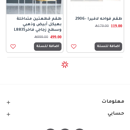
طقم فواحه لافيرا -2906
طقم قطعتين متداخلة
بهيكل أبيض وذهبي
119.00
179.00
﷼
وسطح زجاجي فاخرL8835
499.00
999.00
﷼
اضافة للسلة
اضافة للسلة
معلومات
حسابي