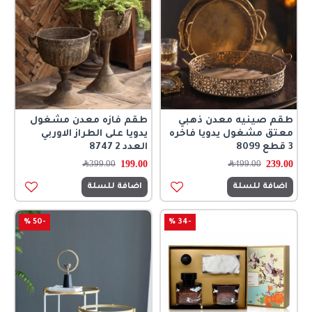
طقم صينيه معدن ذهبي
طقم فازه معدن مشغول
معتق مشغول يدويا فاخره
يدويا على الطراز الاوربي
3 قطع 8099
العدد 2 8747
199.00
239.00
499.00
﷼
399.00
﷼
اضافة للسلة
اضافة للسلة
-50 %
-34 %