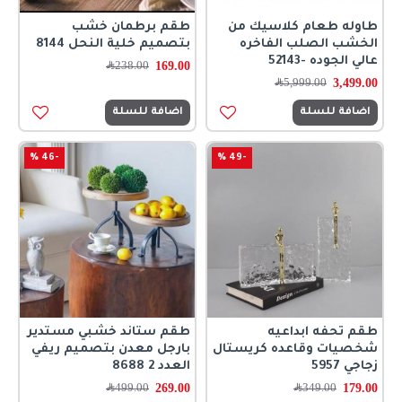
طاوله طعام كلاسيك من
طقم برطمان خشب
الخشب الصلب الفاخره
بتصميم خلية النحل 8144
عالي الجوده -52143
169.00
238.00
﷼
3,499.00
5,999.00
﷼
اضافة للسلة
اضافة للسلة
-46 %
-49 %
طقم تحفه ابداعيه
طقم ستاند خشبي مستدير
شخصيات وقاعده كريستال
بارجل معدن بتصميم ريفي
زجاجي 5957
العدد 2 8688
269.00
179.00
349.00
﷼
499.00
﷼