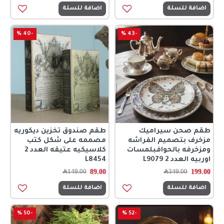
اضافة للسلة
اضافة للسلة
-40 %
-43 %
طقم صحن سيراميك
طقم صندوق تخزين ديكوريه
مزخرف بتصميم الفراشه
مصممه على شكل كتب
ومزخرفه بالحوافبلمسات
كلاسيكيه عتيقه العدد 2
اوربيه العدد 2 L9079
L8454
89.00
199.00
349.00
﷼
149.00
﷼
اضافة للسلة
اضافة للسلة
-50 %
-52 %