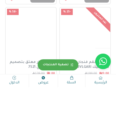
-58 %
-25 %
نفذ المخزون
L5418-طقم فنجان قهوه
أبريق فخار معتق بتصميم
تصفية المنتجات
سيراميك BVLGARI
ريفي أوربي 7521
149.00﷼
59.00﷼
199.00﷼
139.00﷼
اضافة للسلة
اضافة للسلة
الرئيسية
السلة
عروض
الدخول
-37 %
-42 %