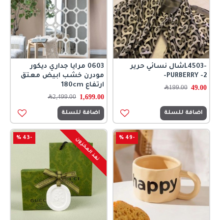
-L4503شال نسائي حرير
0603 مرايا جداري ديكور
PURBERRY -2-
مودرن خشب ابيض معتق
ارتفاع 180cm
49.00
199.00
﷼
1,699.00
2,499.00
﷼
اضافة للسلة
اضافة للسلة
-43 %
-49 %
نفذ المخزون