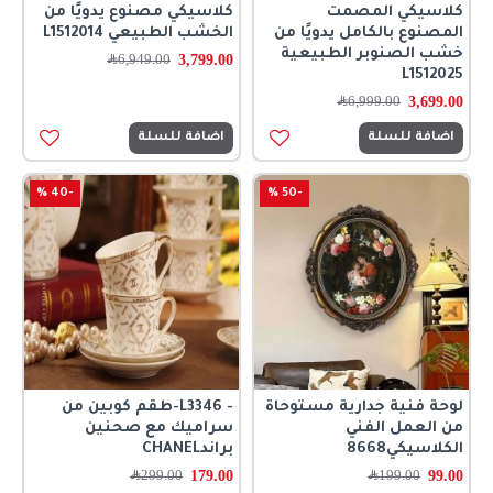
كلاسيكي المصمت
كلاسيكي مصنوع يدويًا من
المصنوع بالكامل يدويًا من
الخشب الطبيعي L1512014
خشب الصنوبر الطبيعية
3,799.00
6,949.00
﷼
L1512025
3,699.00
6,999.00
﷼
اضافة للسلة
اضافة للسلة
-40 %
-50 %
لوحة فنية جدارية مستوحاة
- L3346-طقم كوبين من
من العمل الفني
سراميك مع صحنين
الكلاسيكي8668
براندCHANEL
179.00
99.00
199.00
﷼
299.00
﷼