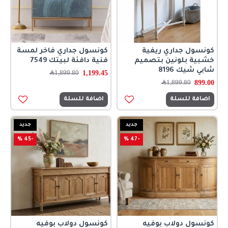
كونسول جداري ريفية
كونسول جداري فاخر لمسة
خشبية بلونين بتصميم
فنية دافئة لبيتك 7549
شابي شيك 8196
1,199.45
1,899.80
﷼
899.00
1,899.80
﷼
اضافة للسلة
اضافة للسلة
جديد
جديد
-45 %
-47 %
كونسول دولاب بوفيه
كونسول دولاب بوفيه