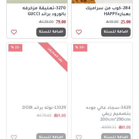
284-كوب من سراميك
3270-تعليقة مزخرفه
بعبارهHAPPY
بالورود براند GUCCI
79.00
25.00
49.00
﷼
139.00
﷼
اضافة للسلة
اضافة للسلة
-22 %
-30 %
نفذ المخزون
3429-سجاد عالي جوده
L3329-نوته براند DOIR
بتصميم ريفي
139.00﷼
179.00﷼
200cm*290cm
699.00﷼
999.31﷼
اضافة للسلة
اضافة للسلة