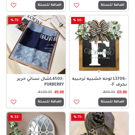
اضافة للسلة
اضافة للسلة
-75 %
-30 %
-L3706 لوحه خشبيه ترحبيه
-L4503شال نسائي حرير
بحرف F-
PURBERRY
49.00
69.00
99.00
﷼
199.00
﷼
اضافة للسلة
اضافة للسلة
-32 %
-75 %